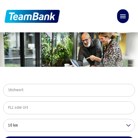
Stellenangebote
TeamBank Deutschland
TeamBank Österreich
FAQ
10 km